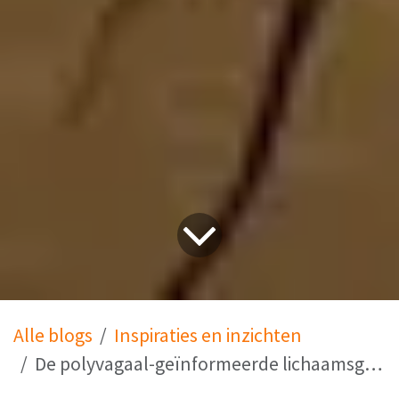
Alle blogs
Inspiraties en inzichten
De polyvagaal-geïnformeerde lichaamsgerichte (psycho)therapeut