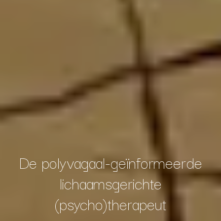
De polyvagaal-geïnformeerde
lichaamsgerichte
(psycho)therapeut