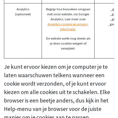
Analytics
Begrijp hoe bezoekers omgaan
_ga 
(optioneel)
met onze website, via Google
_gat 
Analytics. Leer meer over
_gid 
Analytics cookies en privacy-
_gac_*
informatie.
De website werkt nog steeds als
je deze cookies weigert of
verwijdert.
Je kunt ervoor kiezen om je computer je te
laten waarschuwen telkens wanneer een
cookie wordt verzonden, of je kunt ervoor
kiezen om alle cookies uit te schakelen. Elke
browser is een beetje anders, dus kijk in het
Help-menu van je browser voor de juiste
manier om je cookies aan te passen.