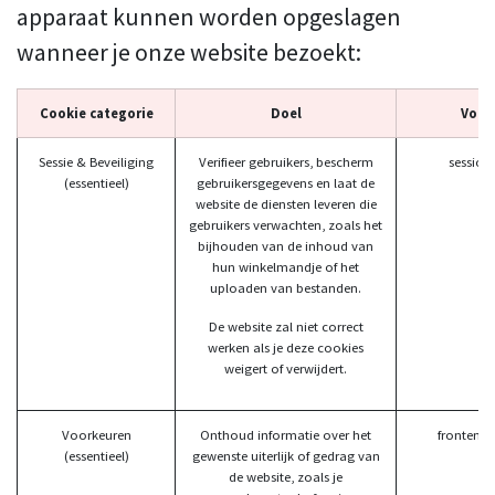
apparaat kunnen worden opgeslagen
wanneer je onze website bezoekt:
Cookie categorie
Doel
Voor
Sessie & Beveiliging
Verifieer gebruikers, bescherm
session
(essentieel)
gebruikersgegevens en laat de
website de diensten leveren die
gebruikers verwachten, zoals het
bijhouden van de inhoud van
hun winkelmandje of het
uploaden van bestanden.
De website zal niet correct
werken als je deze cookies
weigert of verwijdert.
Voorkeuren
Onthoud informatie over het
frontend
(essentieel)
gewenste uiterlijk of gedrag van
de website, zoals je