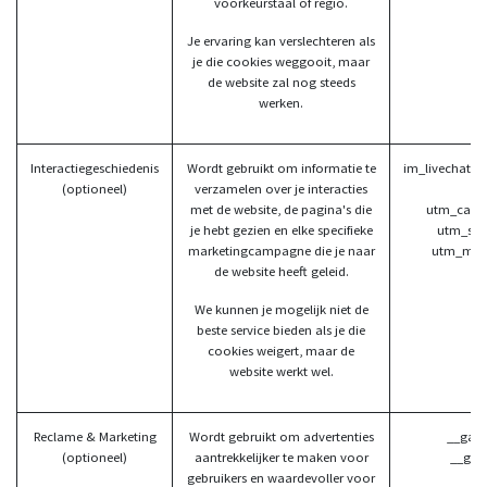
voorkeurstaal of regio.
Je ervaring kan verslechteren als
je die cookies weggooit, maar
de website zal nog steeds
werken.
Interactiegeschiedenis
Wordt gebruikt om informatie te
im_livechat_p
(optioneel)
verzamelen over je interacties
(
met de website, de pagina's die
utm_camp
je hebt gezien en elke specifieke
utm_sou
marketingcampagne die je naar
utm_med
de website heeft geleid.
We kunnen je mogelijk niet de
beste service bieden als je die
cookies weigert, maar de
website werkt wel.
Reclame & Marketing
Wordt gebruikt om advertenties
__gads
(optioneel)
aantrekkelijker te maken voor
__gac
gebruikers en waardevoller voor