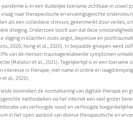
-pandemie is er een duidelijke toename zichtbaar in zowel p
de vraag naar therapeutische en ervaringsgerichte ondersteu
en als een collectieve stressor, gekenmerkt door verlies, on
entiële dreiging. Onderzoek toont aan dat deze omstandighe
te stijging in klachten zoals angst, depressie en posttraumat
ros, 2020; Xiong et al., 2020). In bepaalde groepen werd zel
 30% van de mensen traumagerelateerde symptomen ontwik
ctie (Matalon et al., 2021). Tegelijkertijd is er een toename z
 interesse in therapie, met name in online en laagdrempel
 et al., 2020).
elde bovendien de normalisering van digitale therapie en 
sgerichte methodieken via het internet een veel groter berei
combinatie van verhoogde nood en verhoogde toegankelijkheid
oom in het open aanbod van diverse therapeutische en ervar