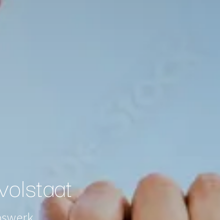
olstaat
epswerk