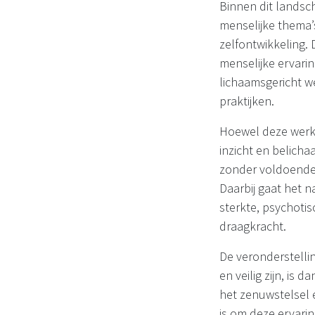
Binnen dit lands
menselijke thema’s 
zelfontwikkeling.
menselijke ervari
lichaamsgericht w
praktijken.
Hoewel deze werk
inzicht en belicha
zonder voldoende 
Daarbij gaat het 
sterkte, psychotis
draagkracht.
De veronderstelli
en veilig zijn, is 
het zenuwstelsel 
is om deze ervarin