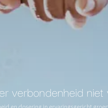
r verbondenheid niet v
heid en dosering in ervaringsgericht gro