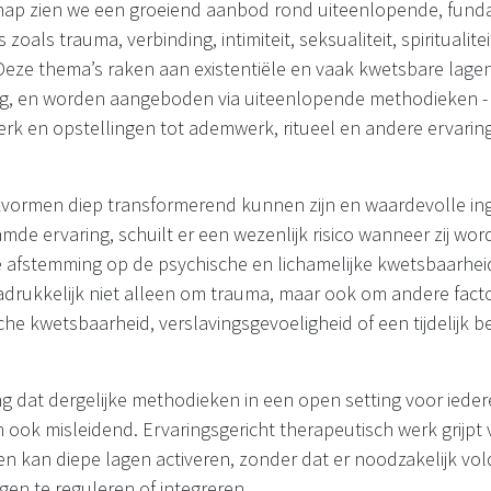
chap zien we een groeiend aanbod rond uiteenlopende, fun
zoals trauma, verbinding, intimiteit, seksualiteit, spiritualite
 Deze thema’s raken aan existentiële en vaak kwetsbare lage
ng, en worden aangeboden via uiteenlopende methodieken -
erk en opstellingen tot ademwerk, ritueel en andere ervarin
vormen diep transformerend kunnen zijn en waardevolle in
amde ervaring, schuilt er een wezenlijk risico wanneer zij 
afstemming op de psychische en lichamelijke kwetsbaarhei
nadrukkelijk niet alleen om trauma, maar ook om andere fact
che kwetsbaarheid, verslavingsgevoeligheid of een tijdelijk 
ng dat dergelijke methodieken in een open setting voor ieder
dan ook misleidend. Ervaringsgericht therapeutisch werk grijpt 
en kan diepe lagen activeren, zonder dat er noodzakelijk vo
gen te reguleren of integreren.