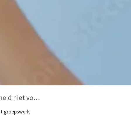
niet volstaat
cht groepswerk