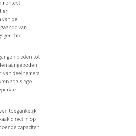
damenteel
it en
n van de
 gaande van
gsgerichte
gangen bieden tot
worden aangeboden
d van deelnemers.
oren zoals ego-
beperkte
een toegankelijk
vaak direct in op
ldoende capaciteit