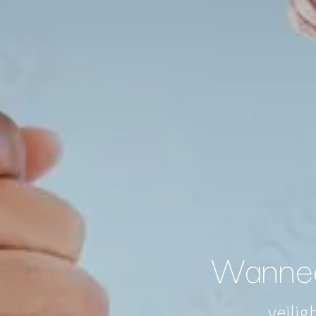
Wannee
veilig