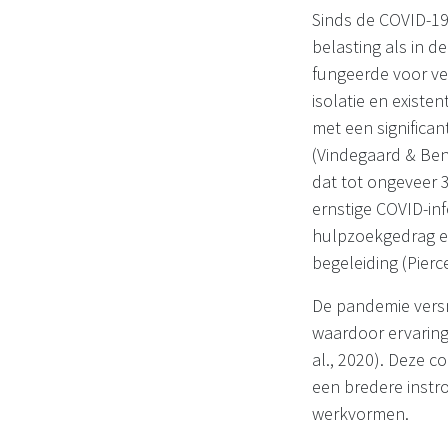
Sinds de COVID-19
belasting als in 
fungeerde voor vel
isolatie en exist
met een significan
(Vindegaard & Ben
dat tot ongeveer
ernstige COVID-infe
hulpzoekgedrag en
begeleiding (Pierce
De pandemie versn
waardoor ervaring
al., 2020). Deze 
een bredere instr
werkvormen.