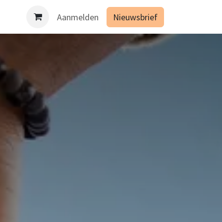
es binnen de opleiding Geïntegreerd lichaamsgericht werken 
Aanmelden
Nieuwsbrief