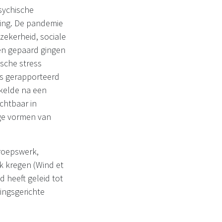
sychische
ning. De pandemie
zekerheid, sociale
den gepaard gingen
ische stress
fs gerapporteerd
kelde na een
ichtbaar in
ige vormen van
groepswerk,
k kregen (Wind et
 heeft geleid tot
ingsgerichte