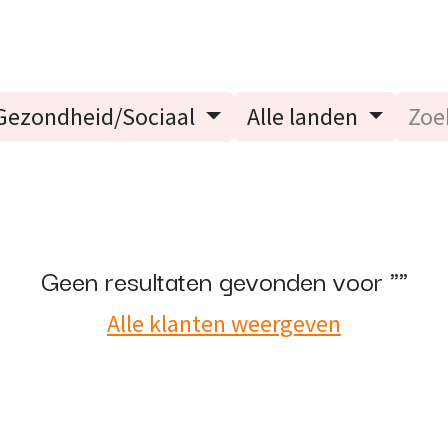
Blog
E-Learning
Evenementen
Contact
Specialisati
Gezondheid/Sociaal
Alle landen
Geen resultaten gevonden voor "
"
Alle klanten weergeven