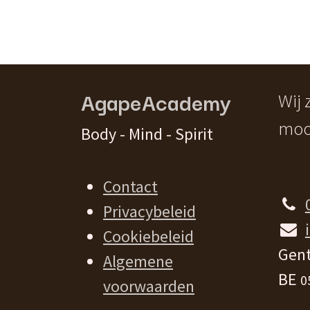
AgapeAcademy
Wij
moo
Body - Mind - Spirit
Contact
Privacybeleid
Cookiebeleid
Gent
Algemene
BE
0
voorwaarden