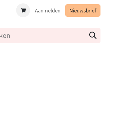
es binnen de opleiding Geïntegreerd lichaamsgericht werken 
Aanmelden
Nieuwsbrief