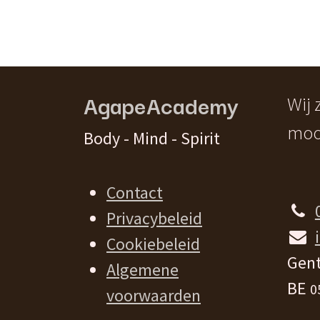
AgapeAcademy
Wij
moo
Body - Mind - Spirit
Contact
Privacybeleid
Cookiebeleid
Gent
Algemene
BE
0
voorwaarden