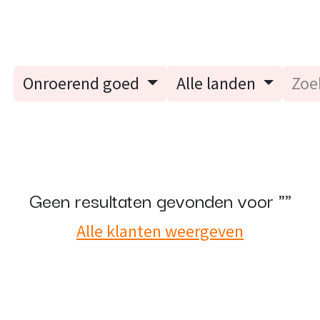
Blog
E-Learning
Evenementen
Contact
Specialisati
Onroerend goed
Alle landen
Geen resultaten gevonden voor "
"
Alle klanten weergeven