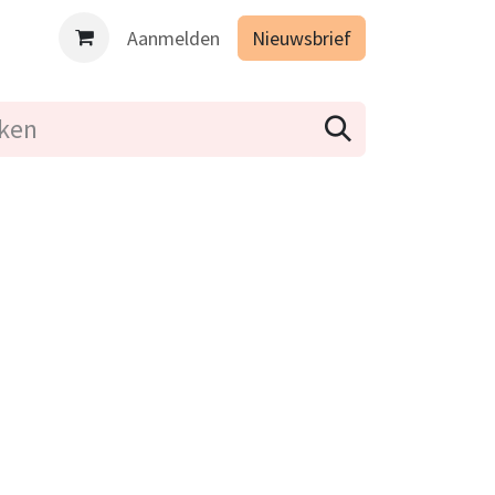
es binnen de opleiding Geïntegreerd lichaamsgericht werken 
Aanmelden
Nieuwsbrief