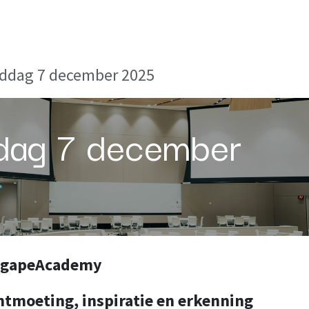
Blog
E-Learning
Evenementen
Contact
Specialisati
ddag 7 december 2025
dag 7 december
 AgapeAcademy
ntmoeting, inspiratie en erkenning