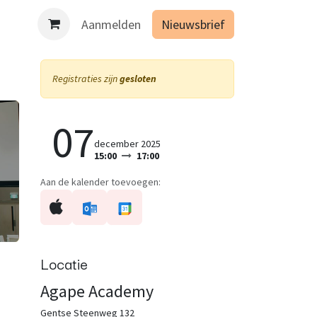
es binnen de opleiding Geïntegreerd lichaamsgericht werken 
Aanmelden
Nieuwsbrief
Registraties zijn
gesloten
07
december 2025
15:00
17:00
Aan de kalender toevoegen:
Locatie
Agape Academy
Gentse Steenweg 132