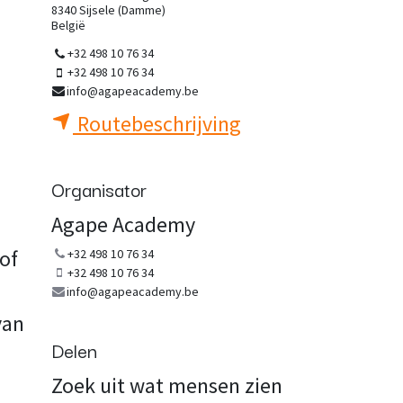
8340 Sijsele (Damme)
België
+32 498 10 76 34
+32 498 10 76 34
info@agapeacademy.be
Routebeschrijving
Organisator
Agape Academy
 of
+32 498 10 76 34
+32 498 10 76 34
info@agapeacademy.be
van
Delen
Zoek uit wat mensen zien