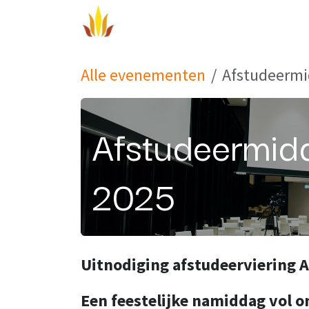
Overslaan naar inhoud
Aanbod
Veelgestelde vragen
Alle evenementen
Afstudeermi
Afstudeermid
2025
Uitnodiging afstudeerviering
Een feestelijke namiddag vol o