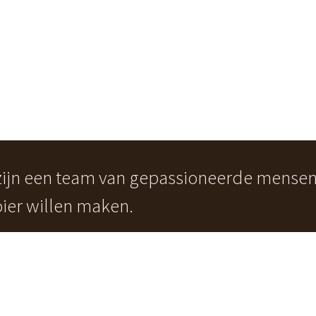
 zijn een team van gepassioneerde mense
ier willen maken.
0032 498 10 76 34
info@agapeacademy.be