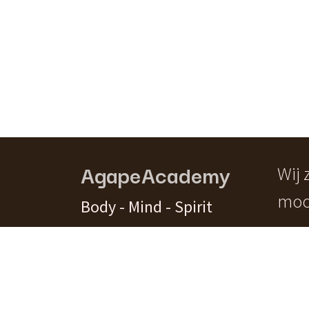
AgapeAcademy
Wij
moo
Body - Mind - Spirit
Contact
Privacybeleid
Cookiebeleid