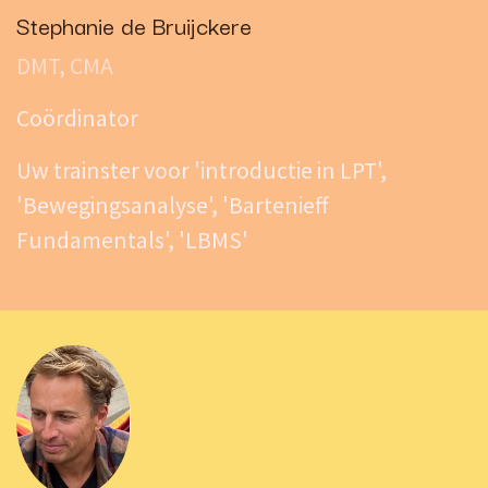
Stephanie de Bruijckere
DMT, CMA
Coördinator
Uw trainster voor 'introductie in LPT',
'Bewegingsanalyse', 'Bartenieff
Fundamentals', 'LBMS'