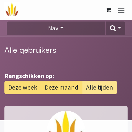
Overslaan naar inhoud
Nav
Alle gebruikers
Rangschikken op:
Deze week
Deze maand
Alle tijden