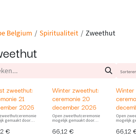
Blog
E-Learning
Evenementen
Contact
Specialisati
pe Belgium
Spiritualiteit
Zweethut
eethut
Sorteren
st zweethut:
Winter zweethut:
Winter
w
Nieuw
Nieuw
emonie 21
ceremonie 20
ceremo
tember 2026
december 2026
decem
zweethutceremonie
Open zweethutceremonie
Open zwee
ijk gemaakt door
mogelijk gemaakt door
mogelijk 
te.
Saknikte.
Saknikte.
12
€
66,12
€
66,12