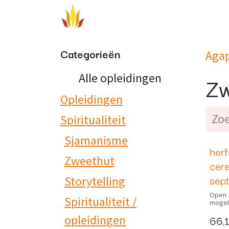
Overslaan naar inhoud
Aanbod
Veelgestelde vragen
Categorieën
Aga
Alle opleidingen
Zw
Opleidingen
Spiritualiteit
Sjamanisme
herf
Nieu
Zweethut
cer
sep
Storytelling
Open 
Spiritualiteit /
mogel
Saknik
66,
opleidingen