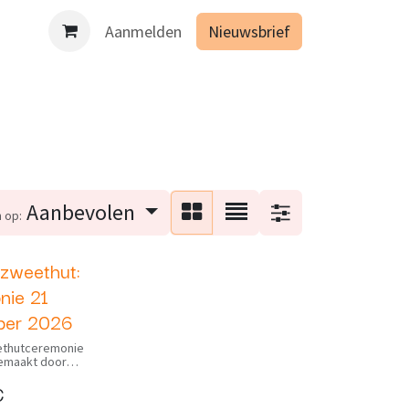
es binnen de opleiding Geïntegreerd lichaamsgericht werken 
Aanmelden
Nieuwsbrief
Aanbevolen
 op:
 zweethut:
nie 21
ber 2026
thutceremonie
gemaakt door
€