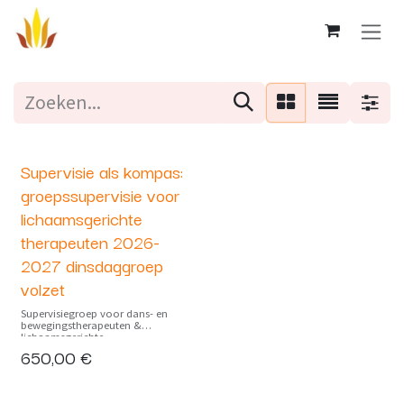
Overslaan naar inhoud
Supervisie als kompas:
Volzet
groepssupervisie voor
lichaamsgerichte
therapeuten 2026-
2027 dinsdaggroep
volzet
Supervisiegroep voor dans- en
bewegingstherapeuten &
lichaamsgerichte
psychotherapeuten. Voor wie
650,00
€
ondersteuning zoekt in zijn
professionele richting, het
onbekende verkent en een stevig
fundament wenst te leggen.